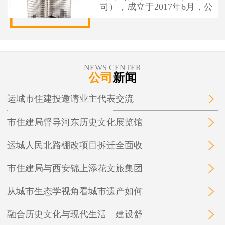
司），成立于2017年6月，公
司性质为国有独资企业，注
册资本1亿元人民币，办公地
址位于运城市盐湖区人民南
路7号。 运城市住建投资建设
有限公司作为市本级住建投
NEWS CENTER
资建设项目融资实施平台，
公司
新闻
为保障性安居工程和城市基
础设施建设项目融资，实施
运城市住建投邀请业主代表交流
运城市中心城区棚户区改
造、城中村改造等保障性安
市住建局督导河东历史文化展览馆
居工程及市政基础设施、地
下管廊开发建设和投融资业
务。
运城人民北路棚改项目拆迁全面收
市住建局与西安锦上添花文旅集团
从城市生态学视角看城市遗产如何
融合历史文化与现代生活 建设舒