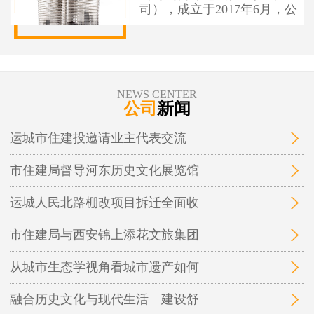
司），成立于2017年6月，公
司性质为国有独资企业，注
册资本1亿元人民币，办公地
址位于运城市盐湖区人民南
路7号。 运城市住建投资建设
有限公司作为市本级住建投
NEWS CENTER
资建设项目融资实施平台，
公司
新闻
为保障性安居工程和城市基
础设施建设项目融资，实施
运城市住建投邀请业主代表交流
运城市中心城区棚户区改
造、城中村改造等保障性安
市住建局督导河东历史文化展览馆
居工程及市政基础设施、地
下管廊开发建设和投融资业
务。
运城人民北路棚改项目拆迁全面收
市住建局与西安锦上添花文旅集团
从城市生态学视角看城市遗产如何
融合历史文化与现代生活 建设舒