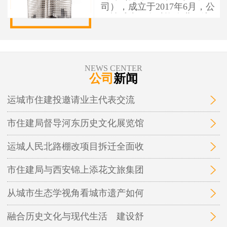
司），成立于2017年6月，公
司性质为国有独资企业，注
册资本1亿元人民币，办公地
址位于运城市盐湖区人民南
路7号。 运城市住建投资建设
有限公司作为市本级住建投
NEWS CENTER
资建设项目融资实施平台，
公司
新闻
为保障性安居工程和城市基
础设施建设项目融资，实施
运城市住建投邀请业主代表交流
运城市中心城区棚户区改
造、城中村改造等保障性安
市住建局督导河东历史文化展览馆
居工程及市政基础设施、地
下管廊开发建设和投融资业
务。
运城人民北路棚改项目拆迁全面收
市住建局与西安锦上添花文旅集团
从城市生态学视角看城市遗产如何
融合历史文化与现代生活 建设舒