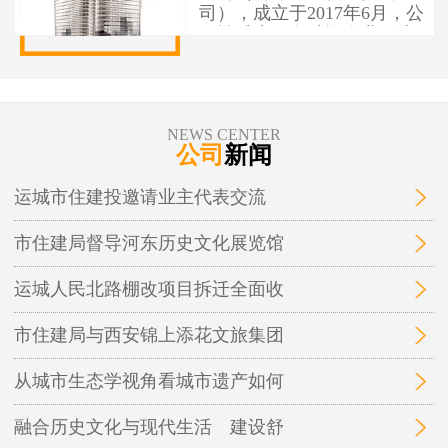
司），成立于2017年6月，公
司性质为国有独资企业，注
册资本1亿元人民币，办公地
址位于运城市盐湖区人民南
路7号。 运城市住建投资建设
有限公司作为市本级住建投
NEWS CENTER
资建设项目融资实施平台，
公司
新闻
为保障性安居工程和城市基
础设施建设项目融资，实施
运城市住建投邀请业主代表交流
运城市中心城区棚户区改
造、城中村改造等保障性安
市住建局督导河东历史文化展览馆
居工程及市政基础设施、地
下管廊开发建设和投融资业
务。
运城人民北路棚改项目拆迁全面收
市住建局与西安锦上添花文旅集团
从城市生态学视角看城市遗产如何
融合历史文化与现代生活 建设舒