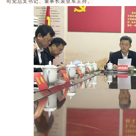
司党总支书记、董事长裴亚军主持。
1
2
3
4
5
6