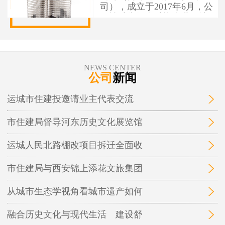
司），成立于2017年6月，公
司性质为国有独资企业，注
册资本1亿元人民币，办公地
址位于运城市盐湖区人民南
路7号。 运城市住建投资建设
有限公司作为市本级住建投
NEWS CENTER
资建设项目融资实施平台，
公司
新闻
为保障性安居工程和城市基
础设施建设项目融资，实施
运城市住建投邀请业主代表交流
运城市中心城区棚户区改
造、城中村改造等保障性安
市住建局督导河东历史文化展览馆
居工程及市政基础设施、地
下管廊开发建设和投融资业
务。
运城人民北路棚改项目拆迁全面收
市住建局与西安锦上添花文旅集团
从城市生态学视角看城市遗产如何
融合历史文化与现代生活 建设舒