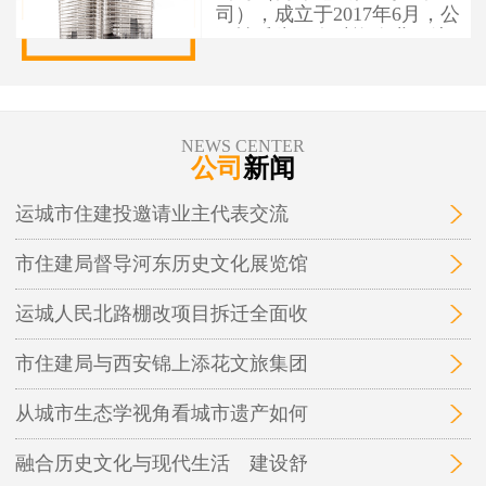
司），成立于2017年6月，公
司性质为国有独资企业，注
册资本1亿元人民币，办公地
址位于运城市盐湖区人民南
路7号。 运城市住建投资建设
有限公司作为市本级住建投
NEWS CENTER
资建设项目融资实施平台，
公司
新闻
为保障性安居工程和城市基
础设施建设项目融资，实施
运城市住建投邀请业主代表交流
运城市中心城区棚户区改
造、城中村改造等保障性安
市住建局督导河东历史文化展览馆
居工程及市政基础设施、地
下管廊开发建设和投融资业
务。
运城人民北路棚改项目拆迁全面收
市住建局与西安锦上添花文旅集团
从城市生态学视角看城市遗产如何
融合历史文化与现代生活 建设舒