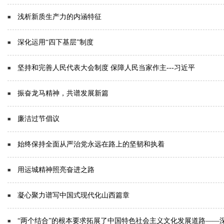
浅析新质生产力的内涵特征
深化运用“四下基层”制度
坚持和完善人民代表大会制度 保障人民当家作主---习近平
振奋龙马精神，共谱发展新篇
1
2
3
4
5
6
廉洁过节倡议
始终保持全面从严治党永远在路上的坚韧和执着
用运城精神照亮奋进之路
凝心聚力谱写中国式现代化山西篇章
“两个结合”的根本要求拓展了中国特色社会主义文化发展道路——