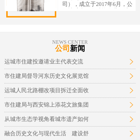
司），成立于2017年6月，公
司性质为国有独资企业，注
册资本1亿元人民币，办公地
址位于运城市盐湖区人民南
路7号。 运城市住建投资建设
有限公司作为市本级住建投
NEWS CENTER
资建设项目融资实施平台，
公司
新闻
为保障性安居工程和城市基
础设施建设项目融资，实施
运城市住建投邀请业主代表交流
运城市中心城区棚户区改
造、城中村改造等保障性安
市住建局督导河东历史文化展览馆
居工程及市政基础设施、地
下管廊开发建设和投融资业
务。
运城人民北路棚改项目拆迁全面收
市住建局与西安锦上添花文旅集团
从城市生态学视角看城市遗产如何
融合历史文化与现代生活 建设舒