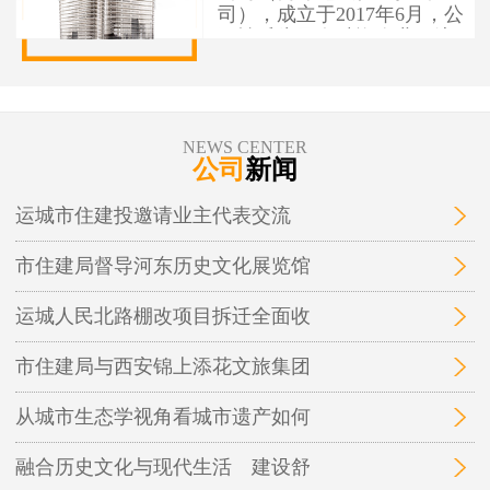
司），成立于2017年6月，公
司性质为国有独资企业，注
册资本1亿元人民币，办公地
址位于运城市盐湖区人民南
路7号。 运城市住建投资建设
有限公司作为市本级住建投
NEWS CENTER
资建设项目融资实施平台，
公司
新闻
为保障性安居工程和城市基
础设施建设项目融资，实施
运城市住建投邀请业主代表交流
运城市中心城区棚户区改
造、城中村改造等保障性安
市住建局督导河东历史文化展览馆
居工程及市政基础设施、地
下管廊开发建设和投融资业
务。
运城人民北路棚改项目拆迁全面收
市住建局与西安锦上添花文旅集团
从城市生态学视角看城市遗产如何
融合历史文化与现代生活 建设舒