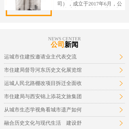
司），成立于2017年6月，公
司性质为国有独资企业，注
册资本1亿元人民币，办公地
址位于运城市盐湖区人民南
路7号。 运城市住建投资建设
有限公司作为市本级住建投
NEWS CENTER
资建设项目融资实施平台，
公司
新闻
为保障性安居工程和城市基
础设施建设项目融资，实施
运城市住建投邀请业主代表交流
运城市中心城区棚户区改
造、城中村改造等保障性安
市住建局督导河东历史文化展览馆
居工程及市政基础设施、地
下管廊开发建设和投融资业
务。
运城人民北路棚改项目拆迁全面收
市住建局与西安锦上添花文旅集团
从城市生态学视角看城市遗产如何
融合历史文化与现代生活 建设舒