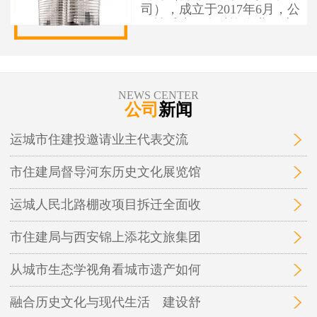
司），成立于2017年6月，公
司性质为国有独资企业，注
册资本1亿元人民币，办公地
址位于运城市盐湖区人民南
路7号。 运城市住建投资建设
有限公司作为市本级住建投
NEWS CENTER
资建设项目融资实施平台，
公司
新闻
为保障性安居工程和城市基
础设施建设项目融资，实施
运城市住建投邀请业主代表交流
运城市中心城区棚户区改
造、城中村改造等保障性安
市住建局督导河东历史文化展览馆
居工程及市政基础设施、地
下管廊开发建设和投融资业
务。
运城人民北路棚改项目拆迁全面收
市住建局与西安锦上添花文旅集团
从城市生态学视角看城市遗产如何
融合历史文化与现代生活 建设舒