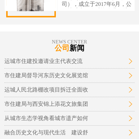
司），成立于2017年6月，公
司性质为国有独资企业，注
册资本1亿元人民币，办公地
址位于运城市盐湖区人民南
路7号。 运城市住建投资建设
有限公司作为市本级住建投
NEWS CENTER
资建设项目融资实施平台，
公司
新闻
为保障性安居工程和城市基
础设施建设项目融资，实施
运城市住建投邀请业主代表交流
运城市中心城区棚户区改
造、城中村改造等保障性安
市住建局督导河东历史文化展览馆
居工程及市政基础设施、地
下管廊开发建设和投融资业
务。
运城人民北路棚改项目拆迁全面收
市住建局与西安锦上添花文旅集团
从城市生态学视角看城市遗产如何
融合历史文化与现代生活 建设舒